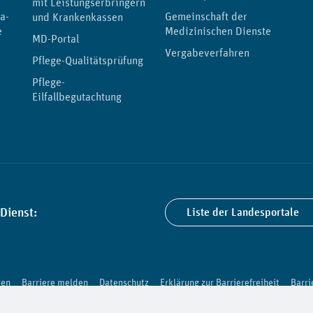
mit Leistungserbringern
a-
Gemeinschaft der
und Krankenkassen
e
Medizinischen Dienste
MD-Portal
Vergabeverfahren
Pflege-Qualitätsprüfung
Pflege-
Eilfallbegutachtung
Dienst:
Liste der Landesportale
gen
Barriere melden
Datenschutz
Erklärung zur Barrierefreiheit
Barri