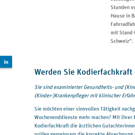
Stunden vo
Hause in B
Fahrradfah
mit Stand-
Schweiz“.
Zur LinkedIn Seite: https://www.linkedin.com/company
Werden Sie Kodierfachkraft
Sie sind examinierter Gesundheits- und (Kin
(Kinder-)Krankenpfleger mit klinischer Erfah
Sie möchten einer sinnvollen Tätigkeit nach
Wochenenddienste mehr machen?
Mit Ihrer
Kodierfachkraft die ärztlichen Gutachterinn
prüfen gemeinsam die korrekte Abrechnung – 