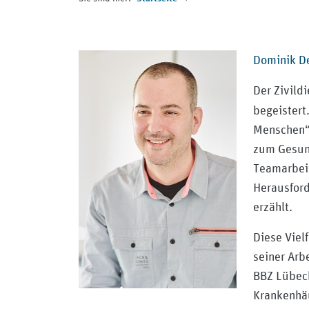
Dominik De
Der Zivild
begeistert
Menschen“ 
zum Gesund
Teamarbeit
Herausford
erzählt.
Diese Viel
seiner Arb
BBZ Lübeck
Krankenhäu