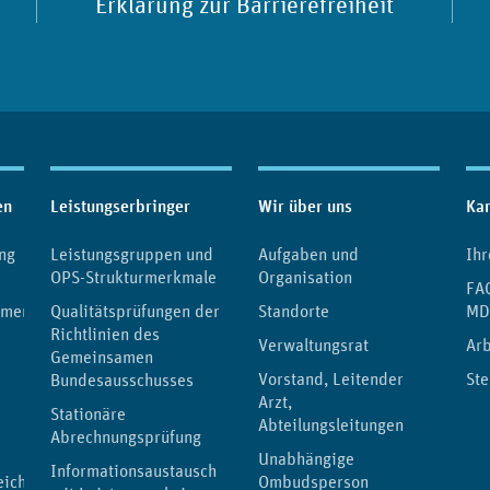
Erklärung zur Barrierefreiheit
en
Leistungserbringer
Wir über uns
Kar
ng
Leistungsgruppen und
Aufgaben und
Ihr
OPS-Strukturmerkmale
Organisation
FAQ
umente
Qualitätsprüfungen der
Standorte
MD
Richtlinien des
Verwaltungsrat
Ar
Gemeinsamen
Vorstand, Leitender
Ste
Bundesausschusses
Arzt,
Stationäre
Abteilungsleitungen
Abrechnungsprüfung
Unabhängige
Informationsaustausch
eichnis
Ombudsperson