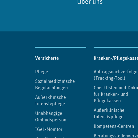
Über uns
Inhaltsübersicht
Versicherte
Kranken-/Pflegekass
Pflege
Auftragsnachverfolgu
(Tracking-Tool)
Sozialmedizinische
Begutachtungen
Checklisten und Dok
für Kranken- und
Außerklinische
Pflegekassen
Intensivpflege
Außerklinische
Unabhängige
Intensivpflege
Ombudsperson
Kompetenz-Centren
IGeL-Monitor
Beratungsstellenverz