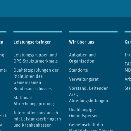
en
Leistungserbringer
Wir über uns
Kar
ng
Leistungsgruppen und
Aufgaben und
Ihr
OPS-Strukturmerkmale
Organisation
FAQ
umente
Qualitätsprüfungen der
Standorte
MD
Richtlinien des
Verwaltungsrat
Ar
Gemeinsamen
Vorstand, Leitender
Ste
Bundesausschusses
Arzt,
Stationäre
Abteilungsleitungen
Abrechnungsprüfung
Unabhängige
Informationsaustausch
eichnis
Ombudsperson
mit Leistungserbringern
a-
Gemeinschaft der
und Krankenkassen
e
Medizinischen Dienste