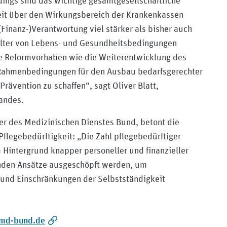
ings sind das wichtige gesamtgesellschaftliche
eit über den Wirkungsbereich der Krankenkassen
Finanz-)Verantwortung viel stärker als bisher auch
lter von Lebens- und Gesundheitsbedingungen
e Reformvorhaben wie die Weiterentwicklung des
 Rahmenbedingungen für den Ausbau bedarfsgerechter
rävention zu schaffen“, sagt Oliver Blatt,
andes.
er des Medizinischen Dienstes Bund, betont die
legebedürftigkeit: „Die Zahl pflegebedürftiger
Hintergrund knapper personeller und finanzieller
enden Ansätze ausgeschöpft werden, um
 und Einschränkungen der Selbstständigkeit
/medizinischer-dienst-nord/
f md-bund.de