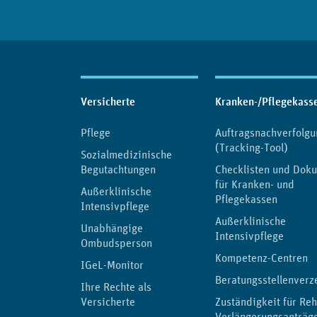
Inhaltsübersicht
Versicherte
Kranken-/Pflegekass
Pflege
Auftragsnachverfolgu
(Tracking-Tool)
Sozialmedizinische
Begutachtungen
Checklisten und Dok
für Kranken- und
Außerklinische
Pflegekassen
Intensivpflege
Außerklinische
Unabhängige
Intensivpflege
Ombudsperson
Kompetenz-Centren
IGeL-Monitor
Beratungsstellenverz
Ihre Rechte als
Versicherte
Zuständigkeit für Reh
Verlängerungsanträg