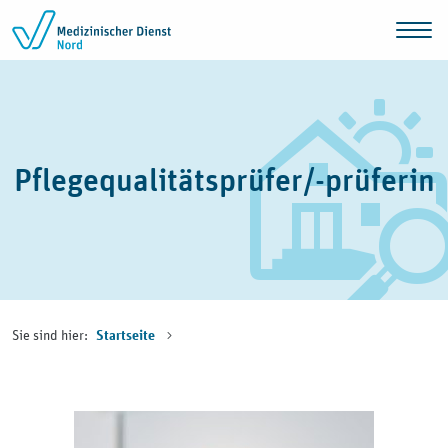
Zum Inhalt springen
Pflegequalitätsprüfer/-prüferin
Sie sind hier:
Startseite